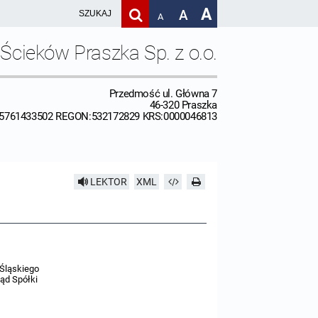
A
A
A
Ścieków Praszka Sp. z o.o.
Przedmość ul. Główna 7
46-320 Praszka
:5761433502 REGON:532172829 KRS:0000046813
LEKTOR
XML
Śląskiego
ąd Spółki