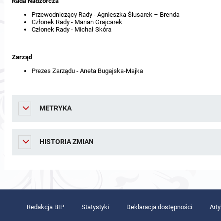
Rada Nadzorcza
Przewodniczący Rady - Agnieszka Ślusarek – Brenda
Członek Rady - Marian Grajcarek
Członek Rady - Michał Skóra
Zarząd
Prezes Zarządu - Aneta Bugajska-Majka
METRYKA
HISTORIA ZMIAN
Redakcja BIP
Statystyki
Deklaracja dostępności
Art