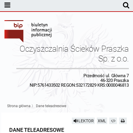
MENU
Dane teleadresowe
Status prawny
Oczyszczalnia Ścieków Praszka
Przedmiot działalności
Sp. z o.o.
Struktura własnościowa
Przedmość ul. Główna 7
46-320 Praszka
Organy spółki
NIP:5761433502 REGON:532172829 KRS:0000046813
Majątek
Strona główna
〉
Dane teleadresowe
Przetargi
LEKTOR
XML
DANE TELEADRESOWE