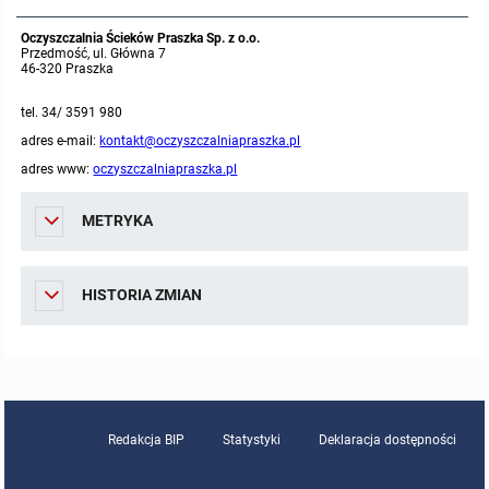
Oczyszczalnia Ścieków Praszka Sp. z o.o.
Przedmość, ul. Główna 7
46-320 Praszka
tel. 34/ 3591 980
adres e-mail:
kontakt@oczyszczalniapraszka.pl
adres www:
oczyszczalniapraszka.pl
METRYKA
HISTORIA ZMIAN
Redakcja BIP
Statystyki
Deklaracja dostępności