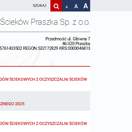
A
A
A
Ścieków Praszka Sp. z o.o.
Przedmość ul. Główna 7
46-320 Praszka
:5761433502 REGON:532172829 KRS:0000046813
DÓW ŚCIEKOWYCH Z OCZYSZCZALNI ŚCIEKÓW
CZNEGO 2025
DÓW ŚCIEKOWYCH Z OCZYSZCZALNI ŚCIEKÓW